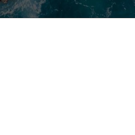
ios
ública