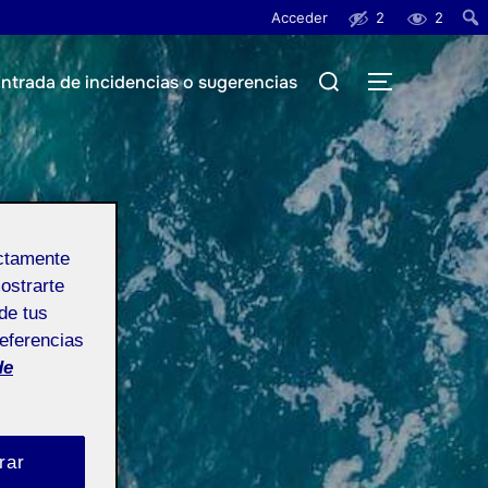
Acceder
2
2
Busc
Buscar:
ntrada de incidencias o sugerencias
ALTERNAR
ectamente
mostrarte
de tus
referencias
de
rar